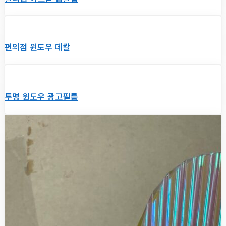
편의점 윈도우 데칼
투명 윈도우 광고필름