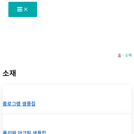
츠
로
건
너
뛰
기
홈
소재
소재
홀로그램 샘플칩
폴리원 아크릴 샘플칩