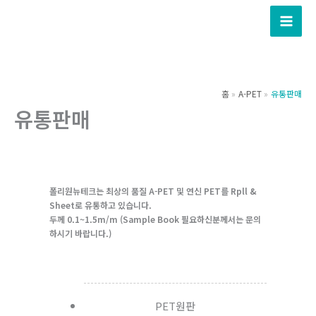
콘
텐
츠
로
건
홈
A-PET
유통판매
너
유통판매
뛰
기
폴리원뉴테크는 최상의 품질 A-PET 및 연신 PET를 Rpll &
Sheet로 유통하고 있습니다.
두께 0.1~1.5m/m (Sample Book 필요하신분께서는 문의
하시기 바랍니다.)
PET원판