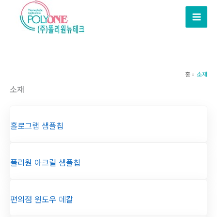
콘
텐
츠
로
건
너
홈
소재
뛰
소재
기
홀로그램 샘플칩
폴리원 아크릴 샘플칩
편의점 윈도우 데칼