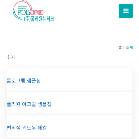
콘
텐
츠
로
건
너
홈
소재
뛰
소재
기
홀로그램 샘플칩
폴리원 아크릴 샘플칩
편의점 윈도우 데칼