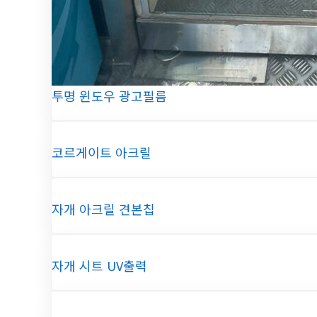
투명 윈도우 광고필름
코르게이트 아크릴
자개 아크릴 견본칩
자개 시트 UV출력