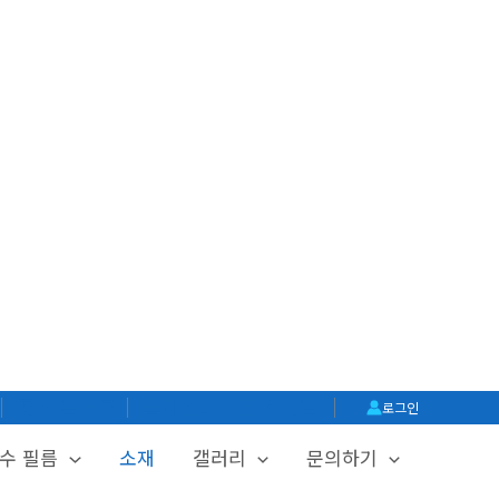
│
공식 블로그
│
글라스메이트 쇼핑몰
│
로그인
수 필름
소재
갤러리
문의하기