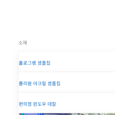
로
건
너
뛰
기
소재
홀로그램 샘플칩
폴리원 아크릴 샘플칩
편의점 윈도우 데칼