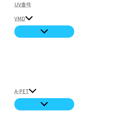
UV출력
VMD
A-PET