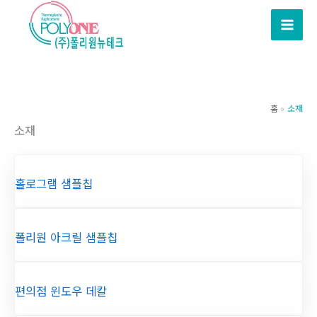
콘
텐
츠
로
건
너
홈
소재
뛰
소재
기
홀로그램 샘플칩
폴리원 아크릴 샘플칩
편의점 윈도우 데칼