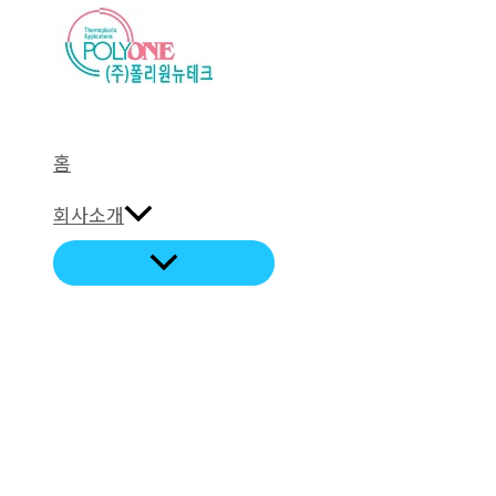
로
건
너
뛰
기
홈
회사소개