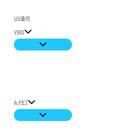
UV출력
VMD
A-PET