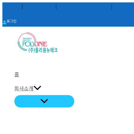
콘
HOME
│
공식 블로그
│
글라스메이트 쇼핑몰
│
텐
로그인
츠
로
건
너
뛰
기
홈
회사소개