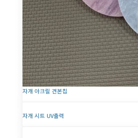
자개 아크릴 견본칩
자개 시트 UV출력