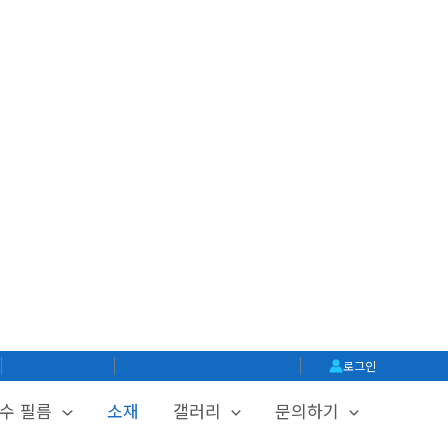
│
공식 블로그
│
글라스메이트 쇼핑몰
│
로그인
수 필름
소재
갤러리
문의하기