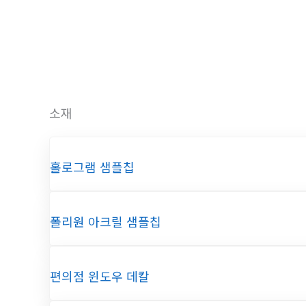
로
건
너
뛰
기
소재
홀로그램 샘플칩
폴리원 아크릴 샘플칩
편의점 윈도우 데칼