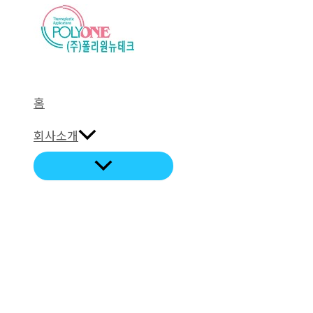
로
건
너
뛰
기
홈
회사소개