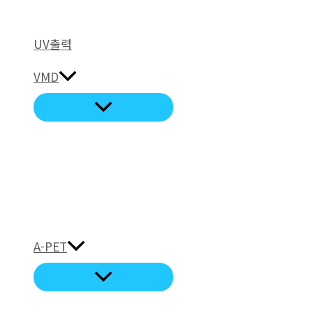
UV출력
VMD
A-PET