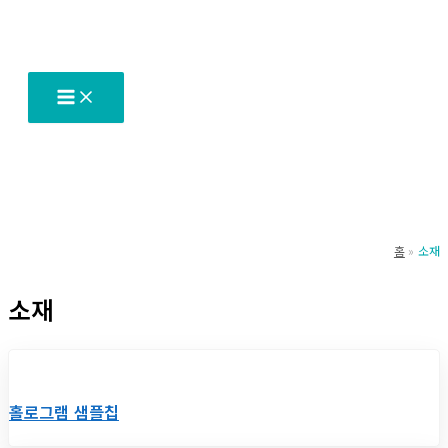
콘
텐
츠
로
건
너
뛰
기
홈
소재
소재
홀로그램 샘플칩