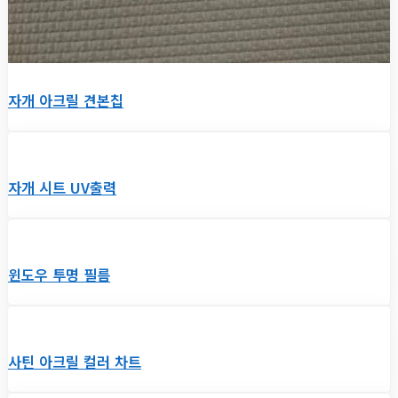
자개 아크릴 견본칩
자개 시트 UV출력
윈도우 투명 필름
사틴 아크릴 컬러 차트