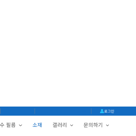
│
공식 블로그
│
글라스메이트 쇼핑몰
│
로그인
수 필름
소재
갤러리
문의하기