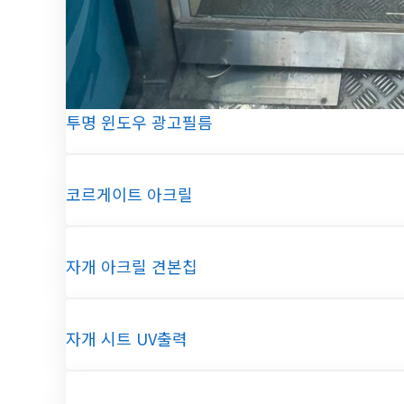
투명 윈도우 광고필름
코르게이트 아크릴
자개 아크릴 견본칩
자개 시트 UV출력