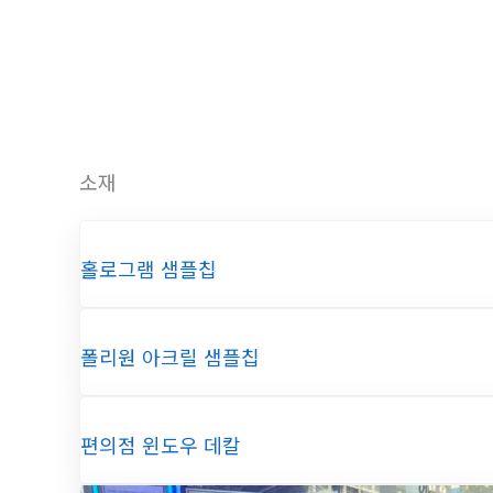
로
건
너
뛰
기
소재
홀로그램 샘플칩
폴리원 아크릴 샘플칩
편의점 윈도우 데칼