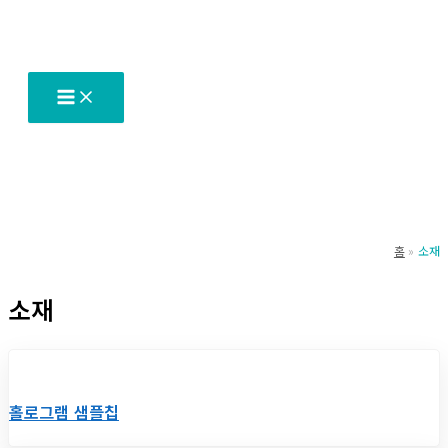
콘
텐
츠
로
건
너
뛰
기
홈
소재
소재
홀로그램 샘플칩