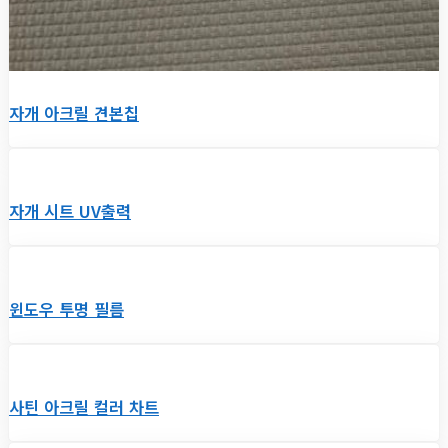
자개 아크릴 견본칩
자개 시트 UV출력
윈도우 투명 필름
사틴 아크릴 컬러 차트