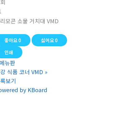
조회
1
좋아요
0
싫어요
0
인쇄
메뉴판
강 식품 코너 VMD
»
목록보기
owered by KBoard