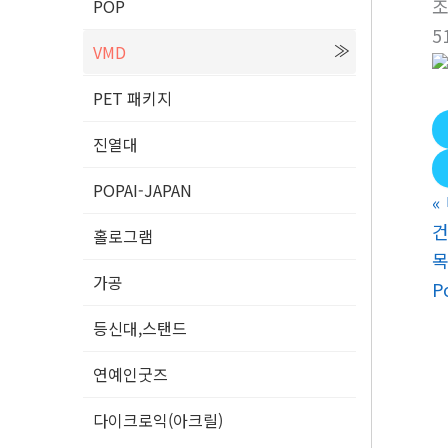
POP
5
VMD
PET 패키지
진열대
POPAI-JAPAN
«
건
홀로그램
가공
P
등신대,스탠드
연예인굿즈
다이크로익(아크릴)