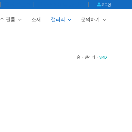
│
공식 블로그
│
글라스메이트 쇼핑몰
│
로그인
수 필름
소재
갤러리
문의하기
홈
갤러리
VMD