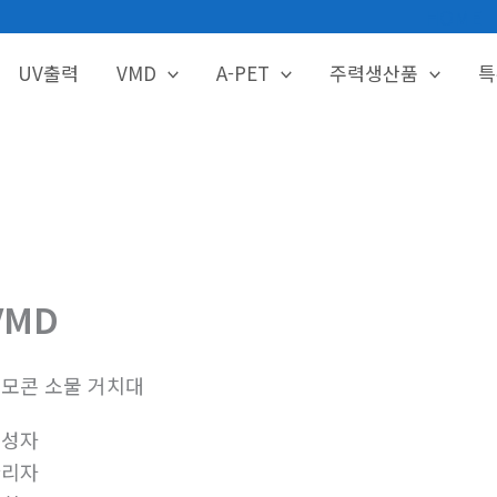
HOME
UV출력
VMD
A-PET
주력생산품
특
VMD
모콘 소물 거치대
작성자
관리자