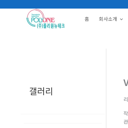
콘
텐
홈
회사소개
츠
로
건
너
뛰
기
갤러리
리