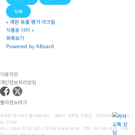
인쇄
«
애완 동물 행거 아크릴
식품용 더미
»
목록보기
Powered by KBoard
이용약관
개인정보처리방침
폴리원뉴테크
회사명: 주식회사 폴리원뉴테크 대표자: 정희영, 민병천
사업자등록번호:
141-
81-27008
주소: 10940 경기도 파주시 조리읍 은골길 66-48
전화: 031-945-0570
이메
일
:
polyone2@naver.com