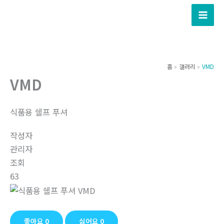
콘
텐
츠
로
건
홈
갤러리
VMD
너
VMD
뛰
기
식품용 쉘프 푸셔
작성자
관리자
조회
63
좋아요
0
싫어요
0