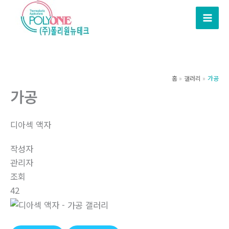
콘
텐
츠
로
건
너
홈
갤러리
가공
뛰
가공
기
디아섹 액자
작성자
관리자
조회
42