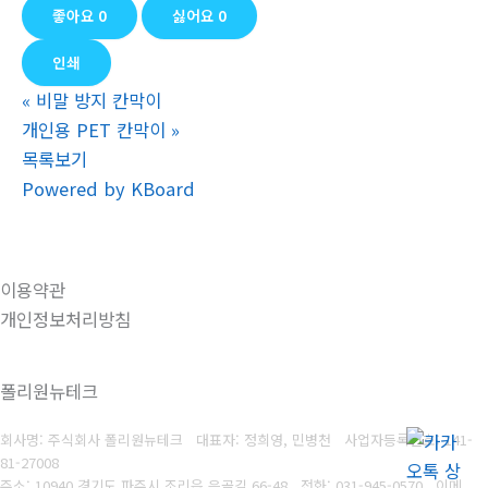
좋아요
0
싫어요
0
인쇄
«
비말 방지 칸막이
개인용 PET 칸막이
»
목록보기
Powered by KBoard
이용약관
개인정보처리방침
폴리원뉴테크
회사명: 주식회사 폴리원뉴테크 대표자: 정희영, 민병천
사업자등록번호:
141-
81-27008
주소: 10940 경기도 파주시 조리읍 은골길 66-48
전화: 031-945-0570
이메