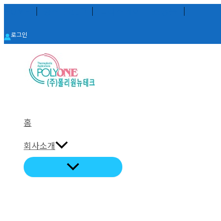
콘
HOME
│
공식 블로그
│
글라스메이트 쇼핑몰
│
텐
로그인
츠
로
건
너
뛰
기
홈
회사소개