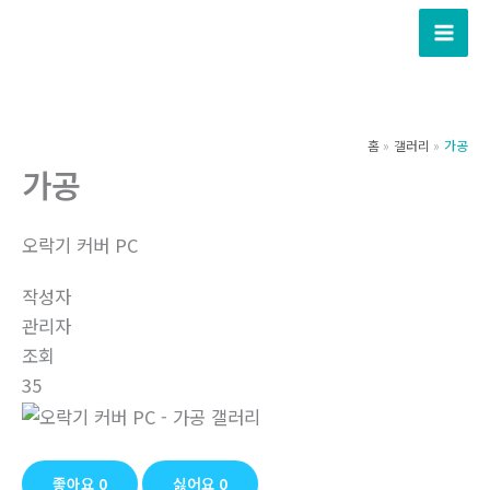
콘
텐
츠
로
건
홈
갤러리
가공
너
가공
뛰
기
오락기 커버 PC
작성자
관리자
조회
35
좋아요
0
싫어요
0