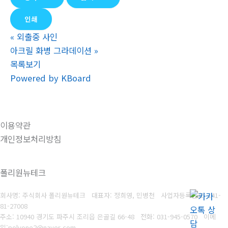
인쇄
«
외출중 사인
아크릴 화병 그라데이션
»
목록보기
Powered by KBoard
이용약관
개인정보처리방침
폴리원뉴테크
회사명: 주식회사 폴리원뉴테크 대표자: 정희영, 민병천
사업자등록번호:
141-
81-27008
주소: 10940 경기도 파주시 조리읍 은골길 66-48
전화: 031-945-0570
이메
일
:
polyone2@naver.com