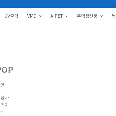
HOME
UV출력
VMD
A-PET
주력생산품
특
POP
금연
작성자
관리자
조회