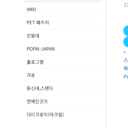
1
VMD
PET 패키지
진열대
POPAI-JAPAN
«
홀로그램
가공
P
등신대,스탠드
연예인굿즈
다이크로익(아크릴)