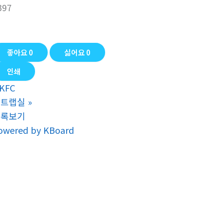
397
좋아요
0
싫어요
0
인쇄
KFC
스트랩실
»
목록보기
owered by KBoard