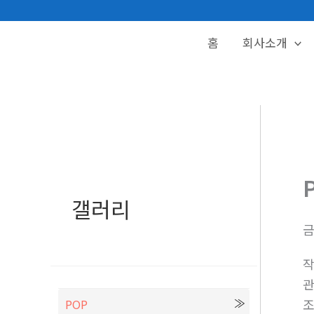
콘
텐
홈
회사소개
츠
로
건
너
뛰
기
갤러리
POP