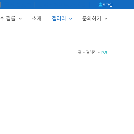
│
공식 블로그
│
글라스메이트 쇼핑몰
│
로그인
수 필름
소재
갤러리
문의하기
홈
갤러리
POP