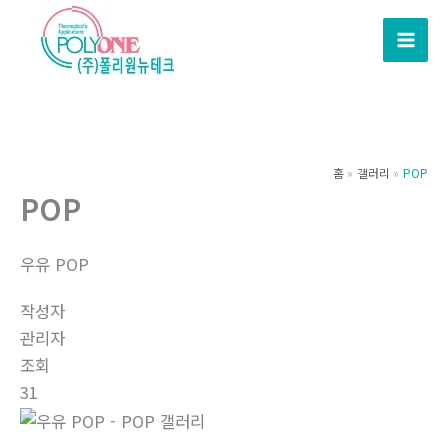
콘
텐
츠
로
건
너
뛰
홈
갤러리
POP
POP
기
우유 POP
작성자
관리자
조회
31