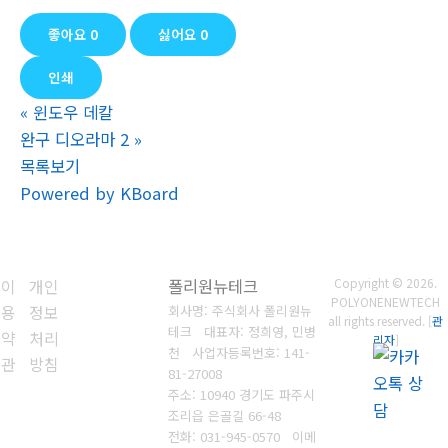
좋아요
0
싫어요
0
인쇄
«
윈도우 데칼
완구 디오라마 2
»
목록보기
Powered by KBoard
이
개인
폴리원뉴테크
Copyright © 2026.
POLYONENEWTECH
용
정보
회사명: 주식회사 폴리원뉴
all rights reserved. [
관
테크 대표자: 정희영, 민병
약
처리
리자
]
천
사업자등록번호:
141-
관
방침
81-27008
주소: 10940 경기도 파주시
조리읍 은골길 66-48
전화: 031-945-0570
이메