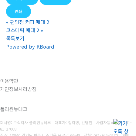
인쇄
«
편의점 커피 매대 2
코스메틱 매대 2
»
목록보기
Powered by KBoard
이용약관
개인정보처리방침
폴리원뉴테크
회사명: 주식회사 폴리원뉴테크 대표자: 정희영, 민병천
사업자등록번호:
141-
81-27008
주소: 10940 경기도 파주시 조리읍 은골길 66-48
전화: 031-945-0570
이메