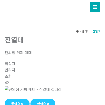
콘
텐
츠
로
건
홈
갤러리
진열대
너
진열대
뛰
기
편의점 커피 매대
작성자
관리자
조회
42
좋아요
0
싫어요
0