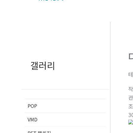
로
건
너
뛰
기
갤러리
테
POP
3
VMD