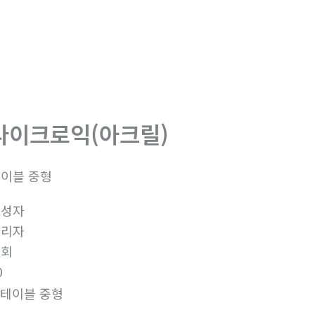
다이크로익(아크릴)
이블 중형
작성자
관리자
조회
0