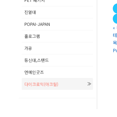
PET 패키지
진열대
POPAI-JAPAN
«
테
홀로그램
가공
P
등신대,스탠드
연예인굿즈
다이크로익(아크릴)