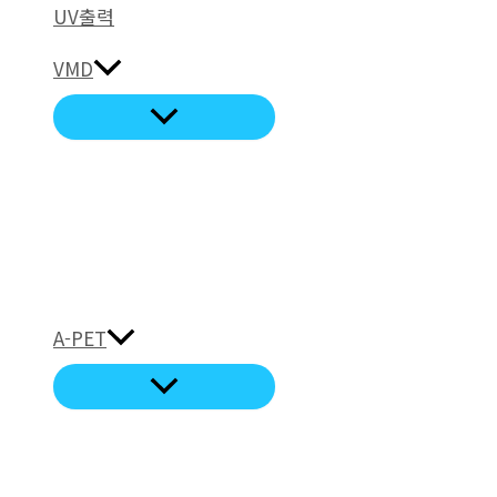
UV출력
VMD
A-PET