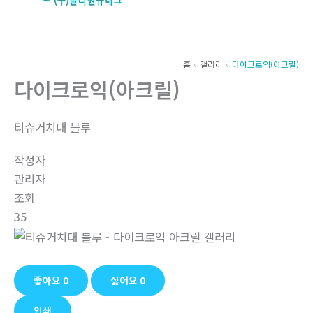
츠
로
건
너
홈
갤러리
다이크로익(아크릴)
뛰
다이크로익(아크릴)
기
티슈거치대 블루
작성자
관리자
조회
35
좋아요
0
싫어요
0
인쇄