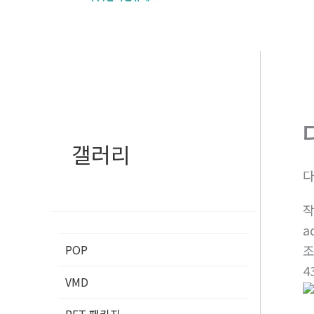
로
건
너
뛰
기
갤러리
다
a
POP
4
VMD