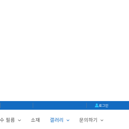
│
공식 블로그
│
글라스메이트 쇼핑몰
│
로그인
수 필름
소재
갤러리
문의하기