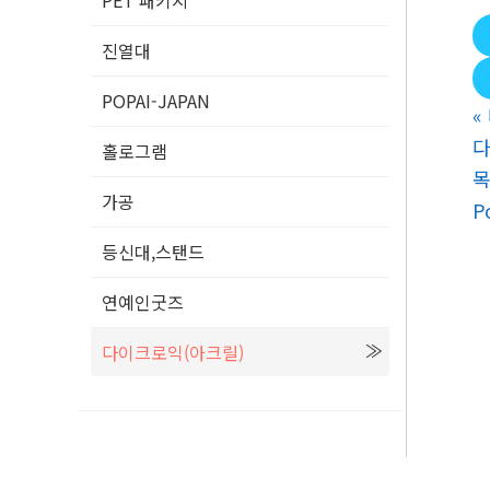
PET 패키지
진열대
POPAI-JAPAN
«
다
홀로그램
가공
P
등신대,스탠드
연예인굿즈
다이크로익(아크릴)