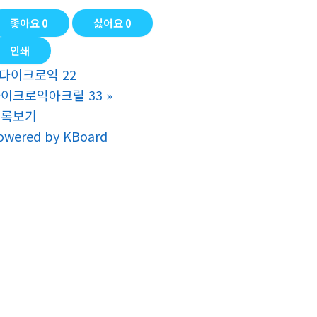
좋아요
0
싫어요
0
인쇄
다이크로익 22
이크로익아크릴 33
»
목록보기
owered by KBoard