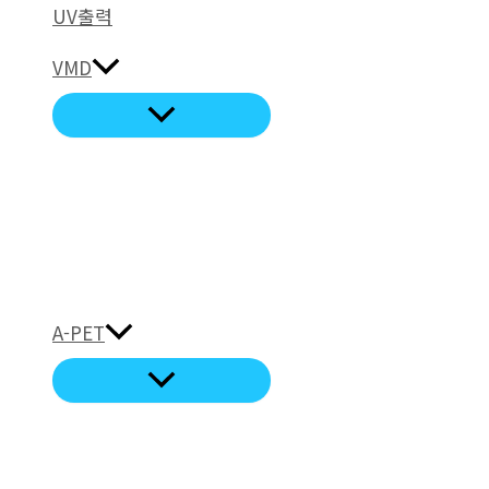
UV출력
VMD
A-PET