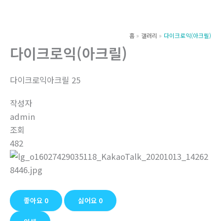
츠
로
건
홈
갤러리
다이크로익(아크릴)
너
다이크로익(아크릴)
뛰
기
다이크로익아크릴 25
작성자
admin
조회
482
좋아요
0
싫어요
0