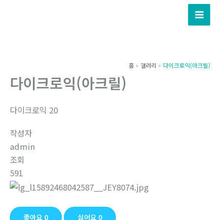
콘
텐
츠
로
건
홈
갤러리
다이크로익(아크릴)
너
다이크로익(아크릴)
뛰
기
다이크로익 20
작성자
admin
조회
591
좋아요
0
싫어요
0