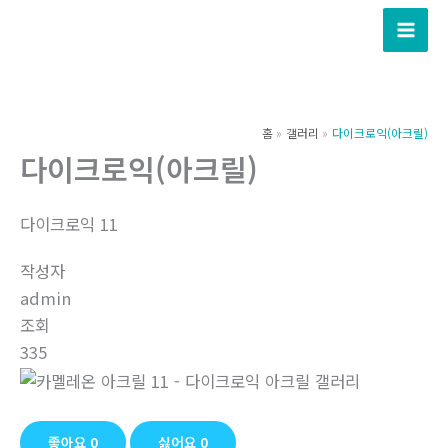
콘
텐
츠
로
건
홈
갤러리
다이크로익(아크릴)
너
다이크로익(아크릴)
뛰
기
다이크로익 11
작성자
admin
조회
335
좋아요
0
싫어요
0