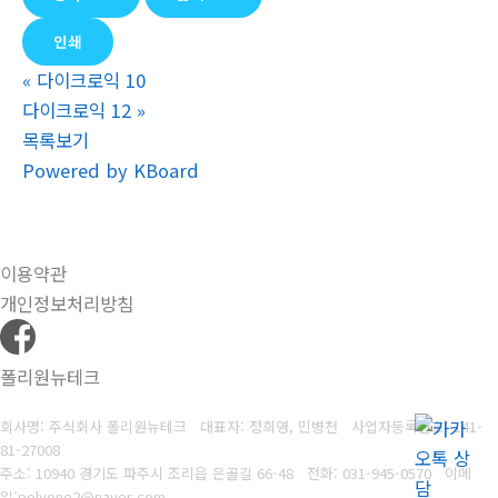
인쇄
«
다이크로익 10
다이크로익 12
»
목록보기
Powered by KBoard
이용약관
개인정보처리방침
폴리원뉴테크
회사명: 주식회사 폴리원뉴테크 대표자: 정희영, 민병천
사업자등록번호:
141-
81-27008
주소: 10940 경기도 파주시 조리읍 은골길 66-48
전화: 031-945-0570
이메
일
:
polyone2@naver.com