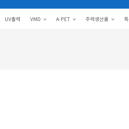
HOME
UV출력
VMD
A-PET
주력생산품
특