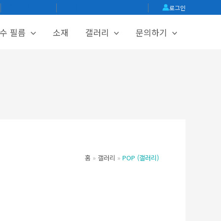
│
공식 블로그
│
글라스메이트 쇼핑몰
│
로그인
수 필름
소재
갤러리
문의하기
홈
갤러리
POP (갤러리)