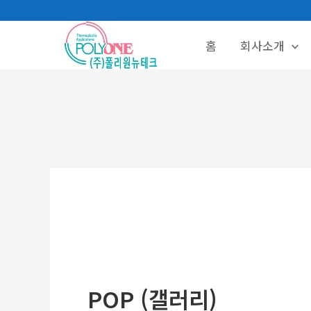
콘
텐
홈
회사소개
츠
로
건
너
뛰
기
POP (갤러리)