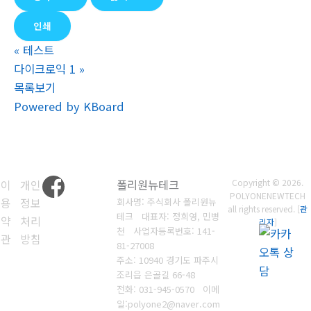
인쇄
«
테스트
다이크로익 1
»
목록보기
Powered by KBoard
이
개인
폴리원뉴테크
Copyright © 2026.
POLYONENEWTECH
용
정보
회사명: 주식회사 폴리원뉴
all rights reserved. [
관
테크 대표자: 정희영, 민병
약
처리
리자
]
천
사업자등록번호:
141-
관
방침
81-27008
주소: 10940 경기도 파주시
조리읍 은골길 66-48
전화: 031-945-0570
이메
일
:
polyone2@naver.com