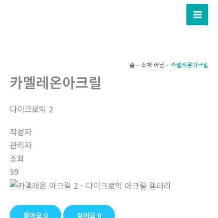
콘
텐
츠
로
건
홈
소재-아님
카멜레온아크릴
너
카멜레온아크릴
뛰
기
다이크로익 2
작성자
관리자
조회
39
좋아요
0
싫어요
0